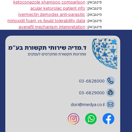
פינגבאק:
ketoconazole shampoo comparison
פינגבאק:
acular ketorolac patient info
פינגבאק:
ivermectin demodex anti‑parasitic
פינגבאק:
minoxidil foam vs liquid tolerability data
פינגבאק:
avanafil mechanism interpretation
03-6828000
03-6829000
dori@medya.co.il