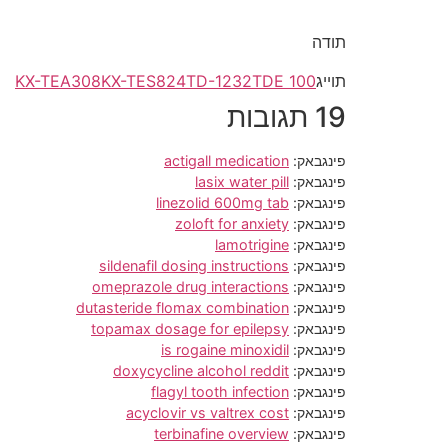
תודה
תוייג
TDE 100
TD-1232
KX-TES824
KX-TEA308
19 תגובות
פינגבאק:
actigall medication
פינגבאק:
lasix water pill
פינגבאק:
linezolid 600mg tab
פינגבאק:
zoloft for anxiety
פינגבאק:
lamotrigine
פינגבאק:
sildenafil dosing instructions
פינגבאק:
omeprazole drug interactions
פינגבאק:
dutasteride flomax combination
פינגבאק:
topamax dosage for epilepsy
פינגבאק:
is rogaine minoxidil
פינגבאק:
doxycycline alcohol reddit
פינגבאק:
flagyl tooth infection
פינגבאק:
acyclovir vs valtrex cost
פינגבאק:
terbinafine overview